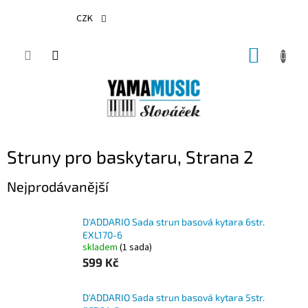
Přejít
na
CZK
obsah
NÁKUP
KOŠÍK
Struny pro baskytaru
, Strana 2
Nejprodávanější
D'ADDARIO Sada strun basová kytara 6str.
EXL170-6
skladem
(1 sada)
599 Kč
D'ADDARIO Sada strun basová kytara 5str.