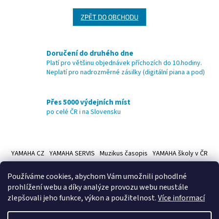
ZPĚT DO OBCHODU
Doručení do druhého dne
Platí pro většinu objednávek příchozích do 10.hodiny.
Neplatí pro nadrozměrné zásilky (digitální piana a pod)
Přes 5000 výdejních míst
po celé ČR i na Slovensku
Z
á
YAMAHA CZ
YAMAHA SERVIS
Muzikus časopis
YAMAHA školy v ČR
p
a
Používáme cookies, abychom Vám umožnili pohodlné
t
prohlížení webu a díky analýze provozu webu neustále
í
zlepšovali jeho funkce, výkon a použitelnost.
Více informací
Vytvořil Shoptet