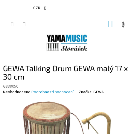
Přejít
na
CZK
obsah
NÁKUP
KOŠÍK
GEWA Talking Drum GEWA malý 17 x
30 cm
G838050
Průměrné
Neohodnoceno
Podrobnosti hodnocení
Značka:
GEWA
hodnocení
produktu
je
0,0
z
5
hvězdiček.