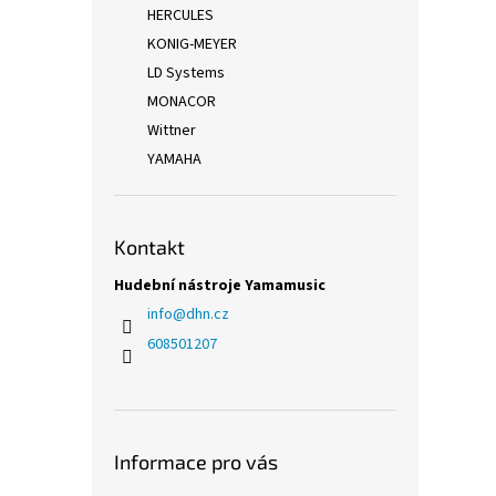
HERCULES
KONIG-MEYER
LD Systems
MONACOR
Wittner
YAMAHA
Kontakt
Hudební nástroje Yamamusic
info
@
dhn.cz
608501207
Informace pro vás