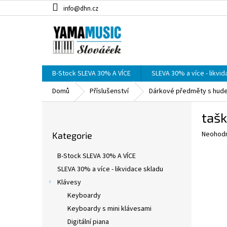
Přejít
info@dhn.cz
na
obsah
B-Stock SLEVA 30% A VÍCE
SLEVA 30% a více - likvi
Domů
Příslušenství
Dárkové předměty s hude
P
tašk
o
Přeskočit
s
Průměr
Neohod
Kategorie
kategorie
t
hodnoce
r
produkt
B-Stock SLEVA 30% A VÍCE
a
je
SLEVA 30% a více - likvidace skladu
0,0
n
z
Klávesy
n
5
í
Keyboardy
hvězdič
p
Keyboardy s mini klávesami
a
Digitální piana