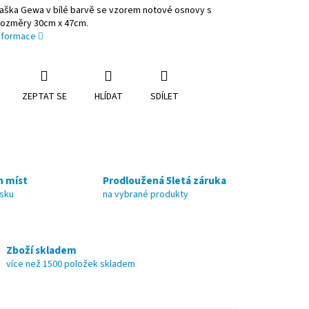
taška Gewa v bílé barvě se vzorem notové osnovy s
rozměry 30cm x 47cm.
informace
ZEPTAT SE
HLÍDAT
SDÍLET
h míst
Prodloužená 5letá záruka
nsku
na vybrané produkty
Zboží skladem
více než 1500 položek skladem