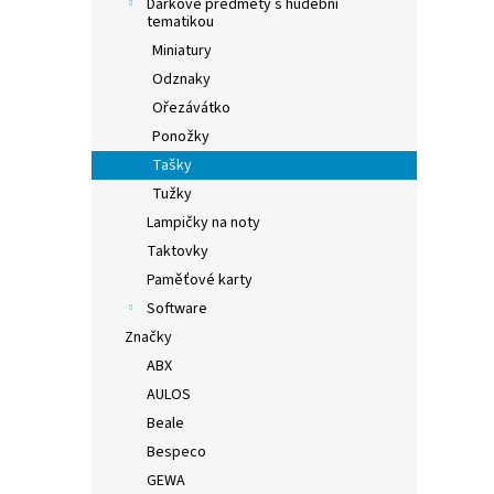
Dárkové předměty s hudební
tematikou
Miniatury
Odznaky
Ořezávátko
Ponožky
Tašky
Tužky
Lampičky na noty
Taktovky
Paměťové karty
Software
Značky
ABX
AULOS
Beale
Bespeco
GEWA