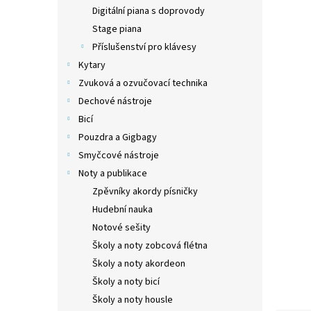
n
Digitální piana s doprovody
e
Stage piana
l
Příslušenství pro klávesy
Kytary
Zvuková a ozvučovací technika
Dechové nástroje
Bicí
Pouzdra a Gigbagy
Smyčcové nástroje
Noty a publikace
Zpěvníky akordy písničky
Hudební nauka
Notové sešity
Školy a noty zobcová flétna
Školy a noty akordeon
Školy a noty bicí
Školy a noty housle