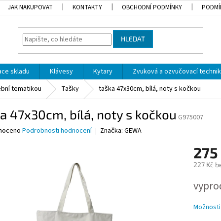
JAK NAKUPOVAT
KONTAKTY
OBCHODNÍ PODMÍNKY
PODMÍ
HLEDAT
dace skladu
Klávesy
Kytary
Zvuková a ozvučovací techni
bní tematikou
Tašky
taška 47x30cm, bílá, noty s kočkou
a 47x30cm, bílá, noty s kočkou
G975007
né
noceno
Podrobnosti hodnocení
Značka:
GEWA
ní
275
u
227 Kč b
Měrná
vypro
cena:
ek.
Možnosti