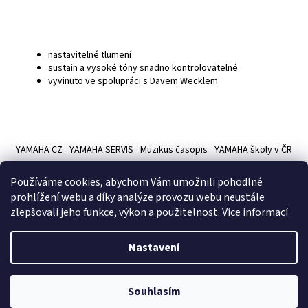
nastavitelné tlumení
sustain a vysoké tóny snadno kontrolovatelné
vyvinuto ve spolupráci s Davem Wecklem
Z
á
YAMAHA CZ
YAMAHA SERVIS
Muzikus časopis
YAMAHA školy v ČR
p
a
Používáme cookies, abychom Vám umožnili pohodlné
t
prohlížení webu a díky analýze provozu webu neustále
í
zlepšovali jeho funkce, výkon a použitelnost.
Více informací
Vytvořil Shoptet
Nastavení
Copyright 2026
Hudební nástroje YAMAMUSIC
. Všechna práva
Souhlasím
vyhrazena.