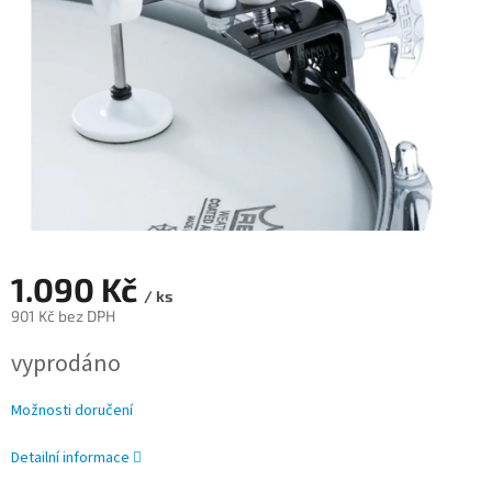
1.090 Kč
/ ks
901 Kč bez DPH
Měrná
vyprodáno
cena:
Možnosti doručení
Detailní informace