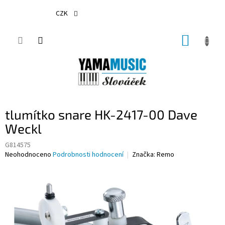
Přejít
na
CZK
obsah
NÁKUP
KOŠÍK
tlumítko snare HK-2417-00 Dave
Weckl
G814575
Průměrné
Neohodnoceno
Podrobnosti hodnocení
Značka:
Remo
hodnocení
produktu
je
0,0
z
5
hvězdiček.