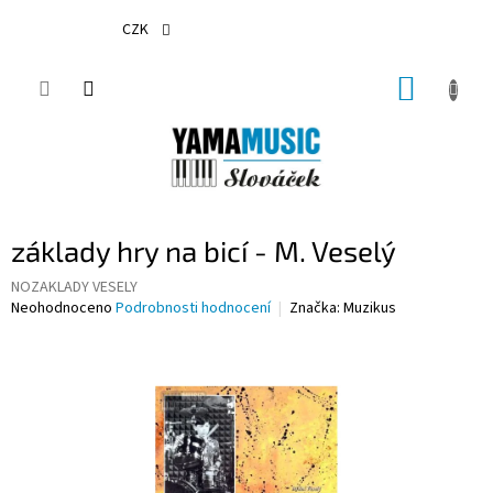
Přejít
na
CZK
obsah
NÁKUP
KOŠÍK
základy hry na bicí - M. Veselý
NOZAKLADY VESELY
Průměrné
Neohodnoceno
Podrobnosti hodnocení
Značka:
Muzikus
hodnocení
produktu
je
0,0
z
5
hvězdiček.