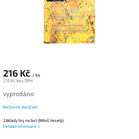
216 Kč
/ ks
216 Kč bez DPH
Měrná
vyprodáno
cena:
Možnosti doručení
Základy hry na bicí (Miloš Veselý).
Detailní informace