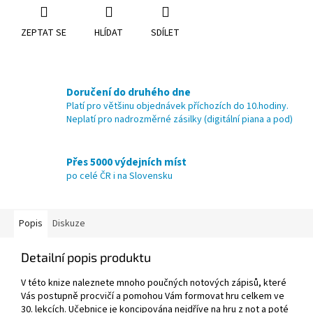
ZEPTAT SE
HLÍDAT
SDÍLET
Doručení do druhého dne
Platí pro většinu objednávek příchozích do 10.hodiny.
Neplatí pro nadrozměrné zásilky (digitální piana a pod)
Přes 5000 výdejních míst
po celé ČR i na Slovensku
Popis
Diskuze
Detailní popis produktu
V této knize naleznete mnoho poučných notových zápisů, které
Vás postupně procvičí a pomohou Vám formovat hru celkem ve
30. lekcích. Učebnice je koncipována nejdříve na hru z not a poté