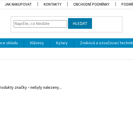
JAK NAKUPOVAT
KONTAKTY
OBCHODNÍ PODMÍNKY
PODMÍ
HLEDAT
dace skladu
Klávesy
Kytary
Zvuková a ozvučovací techni
rodukty značky
-
nebyly nalezeny...