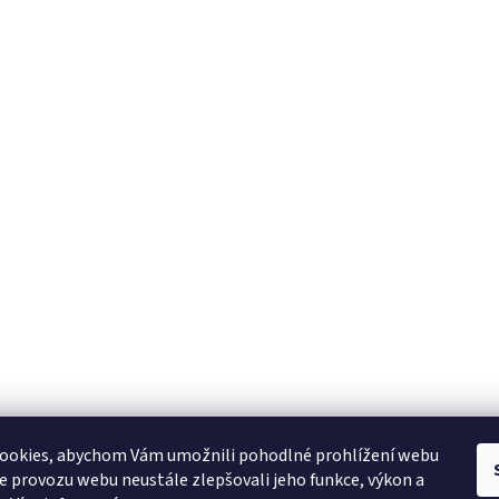
YAMAHA CZ
YAMAHA SERVIS
Muzikus časopis
YAMAHA školy v ČR
ookies, abychom Vám umožnili pohodlné prohlížení webu
ze provozu webu neustále zlepšovali jeho funkce, výkon a