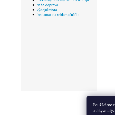
Podmínky ochrany osobních údajů
Naše doprava
Výdejní místa
Reklamace a reklamační řád
Z
á
p
Používáme c
a
a díky analý