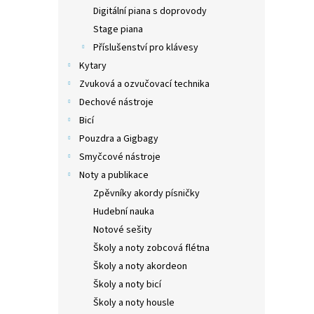
n
Digitální piana s doprovody
e
Stage piana
l
Příslušenství pro klávesy
Kytary
Zvuková a ozvučovací technika
Dechové nástroje
Bicí
Pouzdra a Gigbagy
Smyčcové nástroje
Noty a publikace
Zpěvníky akordy písničky
Hudební nauka
Notové sešity
Školy a noty zobcová flétna
Školy a noty akordeon
Školy a noty bicí
Školy a noty housle