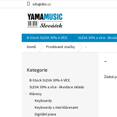
Přejít
info@dhn.cz
na
obsah
B-Stock SLEVA 30% A VÍCE
SLEVA 30% a více - likvi
Domů
Prodávané značky
-
P
-
o
Přeskočit
s
Kategorie
kategorie
t
Žádné p
r
B-Stock SLEVA 30% A VÍCE
a
SLEVA 30% a více - likvidace skladu
n
Klávesy
n
í
Keyboardy
p
Keyboardy s mini klávesami
a
Digitální piana