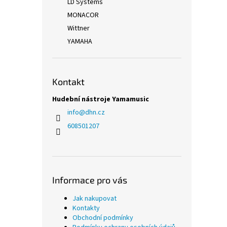
LD Systems
MONACOR
Wittner
YAMAHA
Kontakt
Hudební nástroje Yamamusic
info
@
dhn.cz
608501207
Informace pro vás
Jak nakupovat
Kontakty
Obchodní podmínky