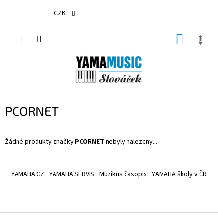
Přejít
na
CZK
obsah
NÁKUP
KOŠÍK
PCORNET
Žádné produkty značky
PCORNET
nebyly nalezeny...
Z
á
YAMAHA CZ
YAMAHA SERVIS
Muzikus časopis
YAMAHA školy v ČR
p
a
t
í