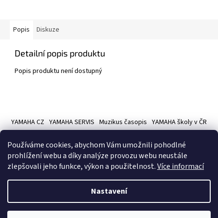
Popis
Diskuze
Detailní popis produktu
Popis produktu není dostupný
Z
á
YAMAHA CZ
YAMAHA SERVIS
Muzikus časopis
YAMAHA školy v ČR
p
a
Používáme cookies, abychom Vám umožnili pohodlné
t
prohlížení webu a díky analýze provozu webu neustále
í
zlepšovali jeho funkce, výkon a použitelnost.
Více informací
Vytvořil Shoptet
Nastavení
Copyright 2026
Hudební nástroje YAMAMUSIC
. Všechna práva