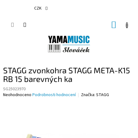
Přejít
na
CZK
obsah
NÁKUP
KOŠÍK
STAGG zvonkohra STAGG META-K15
RB 15 barevných ka
SG25023970
Průměrné
Neohodnoceno
Podrobnosti hodnocení
Značka:
STAGG
hodnocení
produktu
je
0,0
z
5
hvězdiček.