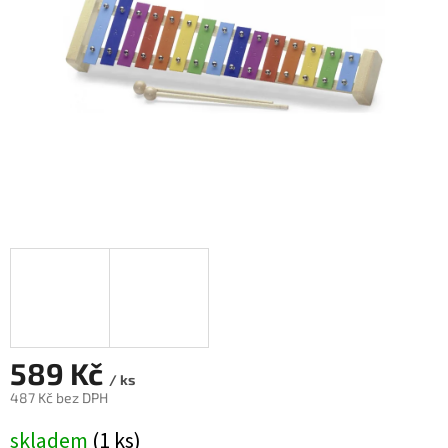
589 Kč
/ ks
487 Kč bez DPH
Měrná
skladem
(1 ks)
cena: