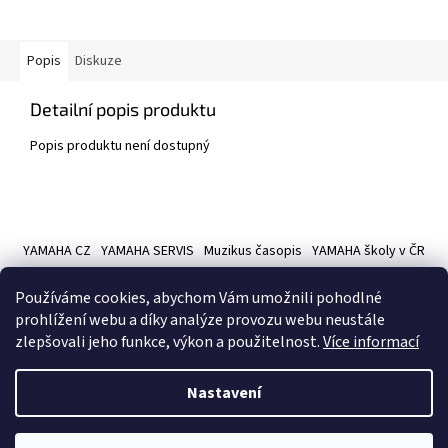
Popis
Diskuze
Detailní popis produktu
Popis produktu není dostupný
Z
á
YAMAHA CZ
YAMAHA SERVIS
Muzikus časopis
YAMAHA školy v ČR
p
a
Používáme cookies, abychom Vám umožnili pohodlné
t
prohlížení webu a díky analýze provozu webu neustále
í
zlepšovali jeho funkce, výkon a použitelnost.
Více informací
Vytvořil Shoptet
Nastavení
Copyright 2026
Hudební nástroje YAMAMUSIC
. Všechna práva