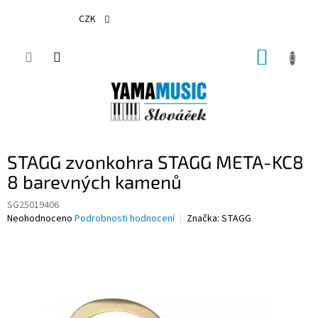
Přejít
na
CZK
obsah
NÁKUP
KOŠÍK
STAGG zvonkohra STAGG META-KC8
8 barevných kamenů
SG25019406
Průměrné
Neohodnoceno
Podrobnosti hodnocení
Značka:
STAGG
hodnocení
produktu
je
0,0
z
5
hvězdiček.