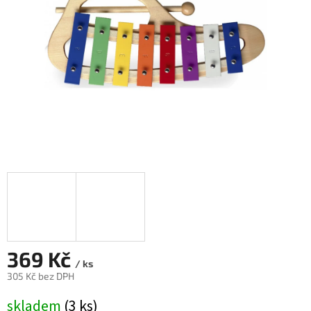
369 Kč
/ ks
305 Kč bez DPH
Měrná
skladem
(3 ks)
cena: