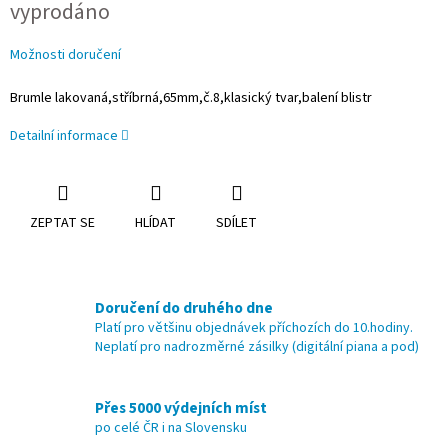
vyprodáno
cena:
Možnosti doručení
Brumle lakovaná,stříbrná,65mm,č.8,klasický tvar,balení blistr
Detailní informace
ZEPTAT SE
HLÍDAT
SDÍLET
Doručení do druhého dne
Platí pro většinu objednávek příchozích do 10.hodiny.
Neplatí pro nadrozměrné zásilky (digitální piana a pod)
Přes 5000 výdejních míst
po celé ČR i na Slovensku