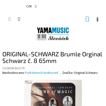
Přejít
na
CZK
obsah
NÁKUP
KOŠÍK
ORIGINAL-SCHWARZ Brumle Orginal
Schwarz č. 8 65mm
OS08SM BLISTR
Průměrné
Neohodnoceno
Podrobnosti hodnocení
Značka:
Original-Schwarz
hodnocení
produktu
je
0,0
z
5
hvězdiček.