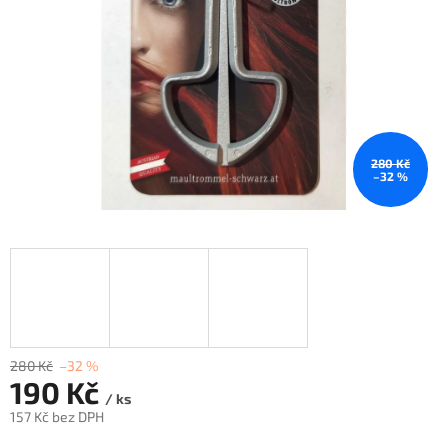
280 Kč
–32 %
280 Kč
–32 %
190 Kč
/ ks
157 Kč bez DPH
Měrná