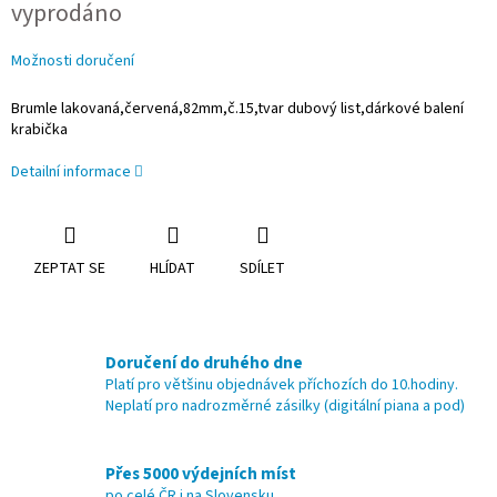
vyprodáno
cena:
Možnosti doručení
Brumle lakovaná,červená,82mm,č.15,tvar dubový list,dárkové balení
krabička
Detailní informace
ZEPTAT SE
HLÍDAT
SDÍLET
Doručení do druhého dne
Platí pro většinu objednávek příchozích do 10.hodiny.
Neplatí pro nadrozměrné zásilky (digitální piana a pod)
Přes 5000 výdejních míst
po celé ČR i na Slovensku