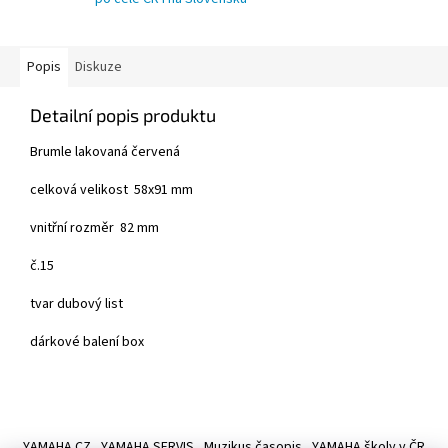
Popis
Diskuze
Detailní popis produktu
Brumle lakovaná červená
celková velikost 58x91 mm
vnitřní rozměr 82 mm
č.15
tvar dubový list
dárkové balení box
Z
á
YAMAHA CZ
YAMAHA SERVIS
Muzikus časopis
YAMAHA školy v ČR