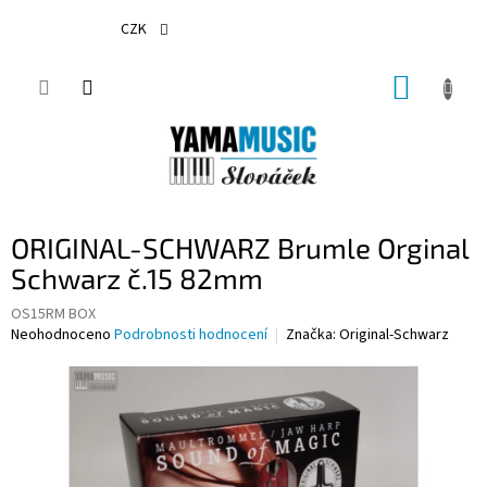
Přejít
na
CZK
obsah
NÁKUP
KOŠÍK
ORIGINAL-SCHWARZ Brumle Orginal
Schwarz č.15 82mm
OS15RM BOX
Průměrné
Neohodnoceno
Podrobnosti hodnocení
Značka:
Original-Schwarz
hodnocení
produktu
je
0,0
z
5
hvězdiček.