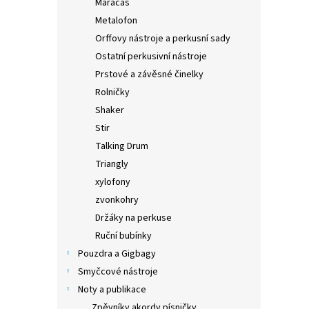
Maracas
Metalofon
Orffovy nástroje a perkusní sady
Ostatní perkusivní nástroje
Prstové a závěsné činelky
Rolničky
Shaker
Stir
Talking Drum
Triangly
xylofony
zvonkohry
Držáky na perkuse
Ruční bubínky
Pouzdra a Gigbagy
Smyčcové nástroje
Noty a publikace
Zpěvníky akordy písničky