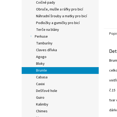
Cvičné pady
Obruče, mušle a ráfky pro bicí
Náhradní šrouby a matky pro bicí
Podložky a gumičky pro bicí
Terče na blány
Popi
Perkuse
Tamburíny
Claves dřívka
Det
Agogo
Brum
Bloky
celk
Brumle
Cabasa
vnit
Caxixi
č.15
Dešťové hole
Guiro
tvar 
Kalimby
dárk
Chimes