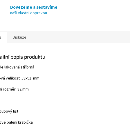
Dovezeme a sestavíme
naší vlastní dopravou
s
Diskuze
ailní popis produktu
le lakovaná stříbrná
ová velikost 58x91 mm
řní rozměr 82 mm
dubový list
ové balení krabička