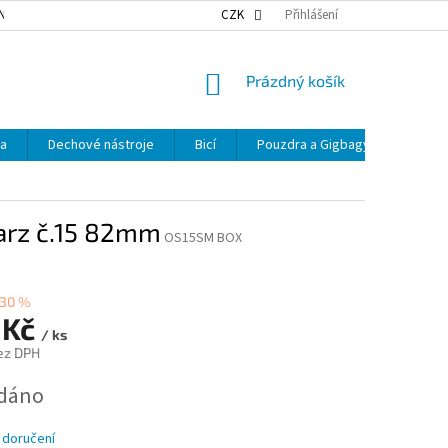
NKY OCHRANY OSOBNÍCH ÚDAJŮ
NAŠE DOPRAVA
CZK
Přihlášení
VÝDEJNÍ MÍSTA
NÁKUPNÍ
Prázdný košík
KOŠÍK
ka
Dechové nástroje
Bicí
Pouzdra a Gigbagy
Smyčc
rz č.15 82mm
OS15SM BOX
30 %
 Kč
/ ks
ez DPH
dáno
 doručení