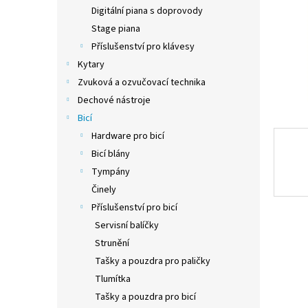
n
Digitální piana s doprovody
e
Stage piana
l
Příslušenství pro klávesy
Kytary
Zvuková a ozvučovací technika
Dechové nástroje
Bicí
Hardware pro bicí
Bicí blány
Tympány
Činely
Příslušenství pro bicí
Servisní balíčky
Strunění
Tašky a pouzdra pro paličky
Tlumítka
Tašky a pouzdra pro bicí