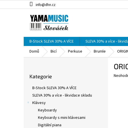
Přejít
info@dhn.cz
na
obsah
B-Stock SLEVA 30% A VÍCE
SLEVA 30% a více - likvi
Domů
Bicí
Perkuse
Brumle
ORIGI
P
ORI
o
Přeskočit
s
Průměr
Neohod
Kategorie
kategorie
t
hodnoce
r
produkt
B-Stock SLEVA 30% A VÍCE
a
je
SLEVA 30% a více - likvidace skladu
0,0
n
z
Klávesy
n
5
í
Keyboardy
hvězdič
p
Keyboardy s mini klávesami
a
Digitální piana