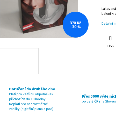
Lakovaná 
balení kr
370 Kč
Detailní 
–30 %
TISK
Doručení do druhého dne
Platí pro většinu objednávek
Přes 5000 výdejníc
příchozích do 10.hodiny.
po celé ČR i na Slove
Neplatí pro nadrozměrné
zásilky (digitální piana a pod)