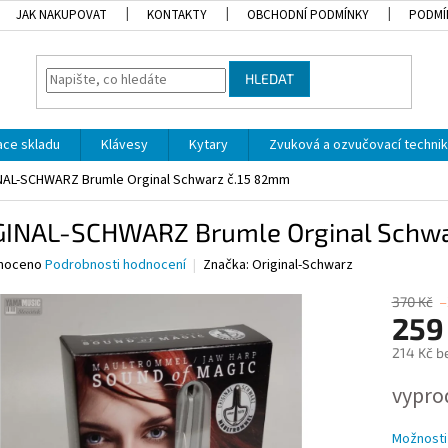
JAK NAKUPOVAT
KONTAKTY
OBCHODNÍ PODMÍNKY
PODMÍ
HLEDAT
dace skladu
Klávesy
Kytary
Zvuková a ozvučovací techni
NAL-SCHWARZ Brumle Orginal Schwarz č.15 82mm
GINAL-SCHWARZ Brumle Orginal Schwa
né
noceno
Podrobnosti hodnocení
Značka:
Original-Schwarz
ní
u
370 Kč
–
259
214 Kč b
Měrná
vypro
ek.
cena:
Možnosti