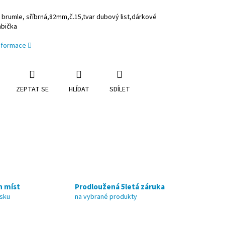
brumle, sříbrná,82mm,č.15,tvar dubový list,dárkové
abička
informace
ZEPTAT SE
HLÍDAT
SDÍLET
h míst
Prodloužená 5letá záruka
nsku
na vybrané produkty