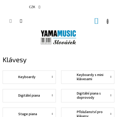
Přejít
na
CZK
obsah
NÁKUP
KOŠÍK
Klávesy
Keyboardy s mini
Keyboardy
klávesami
Digitální piana s
Digitální piana
doprovody
Příslušenství pro
Stage piana
klávesy