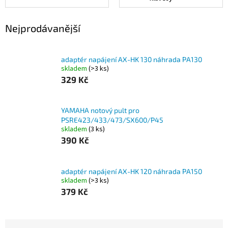
Nejprodávanější
adaptér napájení AX-HK 130 náhrada PA130
skladem
(>3 ks)
329 Kč
YAMAHA notový pult pro
PSRE423/433/473/SX600/P45
skladem
(3 ks)
390 Kč
adaptér napájení AX-HK 120 náhrada PA150
skladem
(>3 ks)
379 Kč
Ř