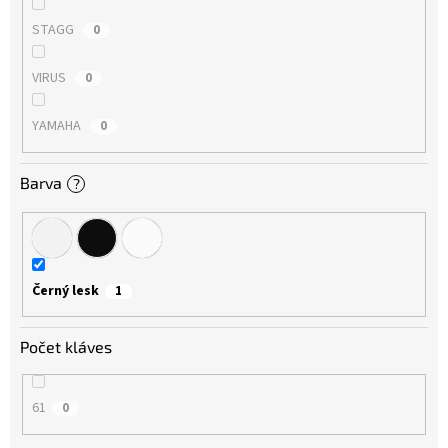
STAGG
0
VIRUS
0
YAMAHA
0
Barva
?
Černý lesk
1
Počet kláves
61
0