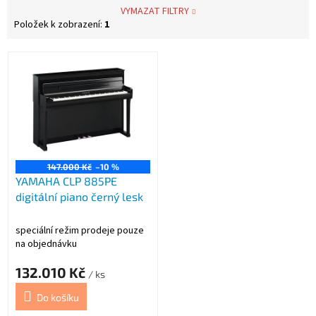
VYMAZAT FILTRY
Položek k zobrazení:
1
V
ý
p
i
s
p
r
o
147.000 Kč
–10 %
YAMAHA CLP 885PE
d
digitální piano černý lesk
u
k
t
speciální režim prodeje pouze
ů
na objednávku
132.010 Kč
/ ks
Do košíku