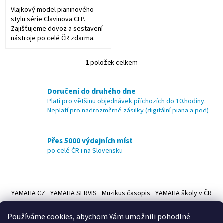
Vlajkový model pianinového
stylu série Clavinova CLP.
Zajišťujeme dovoz a sestavení
nástroje po celé ČR zdarma.
1
položek celkem
O
v
l
Doručení do druhého dne
á
Platí pro většinu objednávek příchozích do 10.hodiny.
d
Neplatí pro nadrozměrné zásilky (digitální piana a pod)
a
c
í
Přes 5000 výdejních míst
p
po celé ČR i na Slovensku
r
v
k
Z
y
á
v
YAMAHA CZ
YAMAHA SERVIS
Muzikus časopis
YAMAHA školy v ČR
ý
p
p
a
Používáme cookies, abychom Vám umožnili pohodlné
i