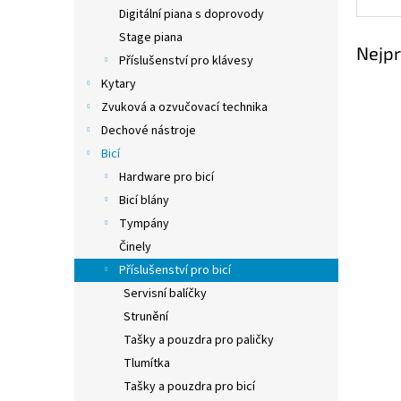
n
Digitální piana s doprovody
e
Stage piana
l
Nejpr
Příslušenství pro klávesy
Kytary
Zvuková a ozvučovací technika
Dechové nástroje
Bicí
Hardware pro bicí
Bicí blány
Tympány
Činely
Příslušenství pro bicí
Servisní balíčky
Strunění
Tašky a pouzdra pro paličky
Tlumítka
Tašky a pouzdra pro bicí