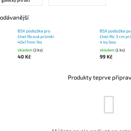
gumičky pro bicí
odávanější
BSX podložka pro
BSX podložka po
činel filcová průměr
činel filc 3 cm p
40x17mm 1ks
4 ks/box
skladem
(2 ks)
skladem
(1 ks)
40 Kč
99 Kč
Produkty teprve připra