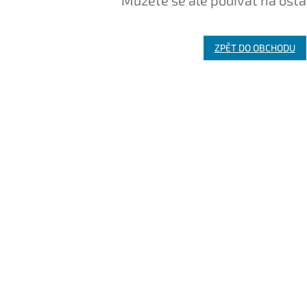
Můžete se ale podívat na osta
ZPĚT DO OBCHODU