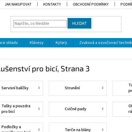
JAK NAKUPOVAT
KONTAKTY
OBCHODNÍ PODMÍNKY
PODMÍ
HLEDAT
dace skladu
Klávesy
Kytary
Zvuková a ozvučovací techni
lušenství pro bicí
, Strana 3
T
Servisní balíčky
Strunění
p
Tašky a pouzdra
O
Cvičné pady
pro bicí
rá
Podložky a
Terče na blány