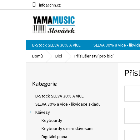
Přejít
info@dhn.cz
na
obsah
B-Stock SLEVA 30% A VÍCE
SLEVA 30% a více - likvi
Domů
Bicí
Příslušenství pro bicí
P
Přís
o
Přeskočit
s
Kategorie
kategorie
t
r
B-Stock SLEVA 30% A VÍCE
a
SLEVA 30% a více - likvidace skladu
n
Klávesy
n
í
Keyboardy
p
Keyboardy s mini klávesami
a
Digitální piana