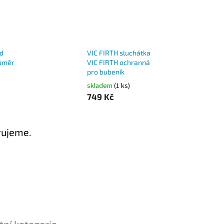
d
VIC FIRTH sluchátka
růměr
VIC FIRTH ochranná
pro bubeník
skladem
(1 ks)
749 Kč
vujeme.