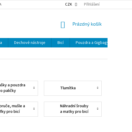
NKY OCHRANY OSOBNÍCH ÚDAJŮ
NAŠE DOPRAVA
CZK
Přihlášení
VÝDEJNÍ MÍSTA
NÁKUPNÍ
Prázdný košík
KOŠÍK
ka
Dechové nástroje
Bicí
Pouzdra a Gigbagy
Smyčc
ašky a pouzdra
Tlumítka
ro paličky
bruče, mušle a
Náhradní šrouby
fky pro bicí
a matky pro bicí