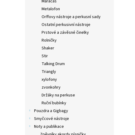
Maracas
Metalofon
Orffovy nástroje a perkusní sady
Ostatní perkusivní nástroje
Prstové a závěsné činelky
Rolničky
Shaker
Stir
Talking Drum
Triangly
xylofony
zvonkohry
Držáky na perkuse
Ruční bubínky
Pouzdra a Gigbagy
Smyčcové nástroje
Noty a publikace
Zpěvníky akordy písničky