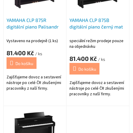
p
r
o
YAMAHA CLP 875R
YAMAHA CLP 875B
d
digitální piano Palisandr
digitální piano černý mat
u
k
t
Vystaveno na prodejně
(1 ks)
speciální režim prodeje pouze
ů
na objednávku
81.400 Kč
/ ks
81.400 Kč
/ ks
Do košíku
Do košíku
Zajišťujeme dovoz a sestavení
nástroje po celé ČR zkušenými
Zajišťujeme dovoz a sestavení
pracovníky z naší firmy.
nástroje po celé ČR zkušenými
pracovníky z naší firmy.
Yamaha CLP 875 je digitální
piano s lineárně vyváženou
.Yamaha CLP 875 je digitální
dřevěnou kladívkovou
piano s lineárně vyváženou
mechanikou GrandTouch s
dřevěnou kladívkovou
dřevěnými bílými klávesami, s
mechanikou GrandTouch s
funkcí Escapement a s
dřevěnými bílými klávesami, s