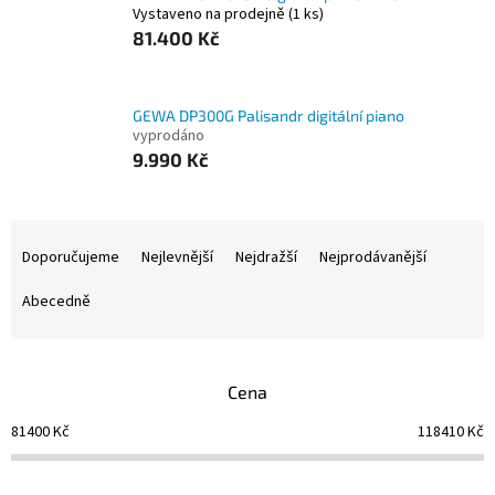
Vystaveno na prodejně
(1 ks)
81.400 Kč
GEWA DP300G Palisandr digitální piano
vyprodáno
9.990 Kč
Ř
a
Doporučujeme
Nejlevnější
Nejdražší
Nejprodávanější
z
e
Abecedně
n
í
p
Cena
r
o
81400
Kč
118410
Kč
d
u