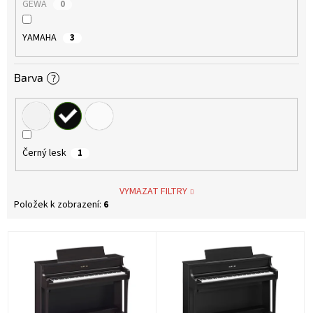
GEWA
0
YAMAHA
3
Barva
?
Černý lesk
1
VYMAZAT FILTRY
Položek k zobrazení:
6
V
ý
p
i
s