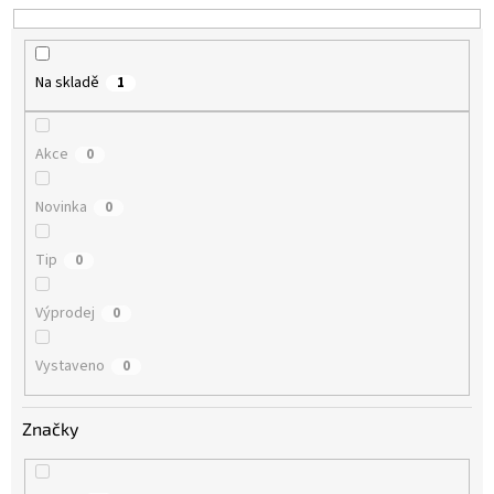
k
t
ů
Na skladě
1
Akce
0
Novinka
0
Tip
0
Výprodej
0
Vystaveno
0
Značky