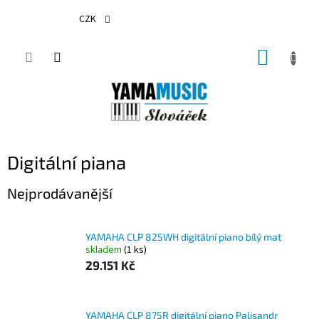
Přejít
na
CZK
obsah
NÁKUP
KOŠÍK
Digitální piana
Nejprodávanější
YAMAHA CLP 825WH digitální piano bílý mat
skladem
(1 ks)
29.151 Kč
YAMAHA CLP 875R digitální piano Palisandr